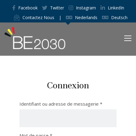
Facebook
Twitter
Instagram
LinkedIn
Contactez Nous
|
Nederlands
Deutsch
Connexion
Identifiant ou adresse de messagerie
*
Mot de passe
*