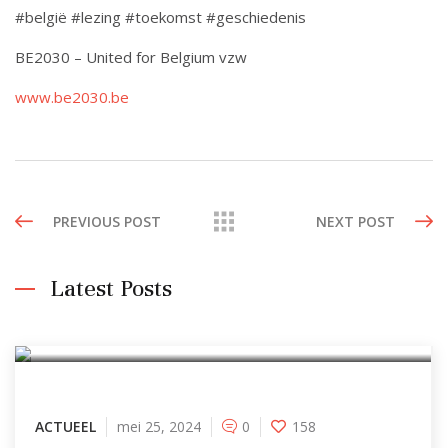
#belgië #lezing #toekomst #geschiedenis
BE2030 – United for Belgium vzw
www.be2030.be
PREVIOUS POST
NEXT POST
Lezing Belgische
Latest Posts
onafhankelijkheidsstrijd ( Johan Op
de Beeck )
Samenwerking tussen BE2030 en
ACTUEEL
de studentenkring Vrij Onderzoek
mei 25, 2024
0
158