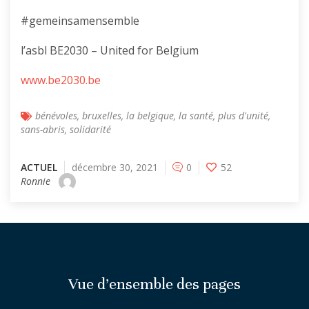
#gemeinsamensemble
l’asbl BE2030 – United for Belgium
www.be2030.be
bénévoles
,
bruxelles
,
la belgique
,
la santé
,
plus d'unité
,
sans-abris
,
solidarité
ACTUEL
décembre 30, 2021
0
52
Ronnie
Vue d’ensemble des pages