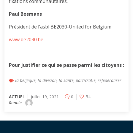
fixations communautaires.
Paul Bosmans
Président de l’asbl BE2030-United for Belgium
www.be2030.be
Pour justifier ce qui se passe parmi les citoyens :
la belgique
,
la division
,
la santé
,
particratie
,
réfédéraliser
ACTUEL
juillet 19, 2021
0
54
Ronnie