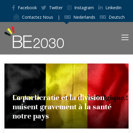
Facebook
Twitter
Instagram
LinkedIn
Contactez Nous
|
Nederlands
Deutsch
La particratie et la division
nuisent gravement à la santé
notre pays