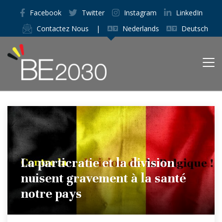
Facebook
Twitter
Instagram
LinkedIn
Contactez Nous
|
Nederlands
Deutsch
La particratie et la division
nuisent gravement à la santé
notre pays