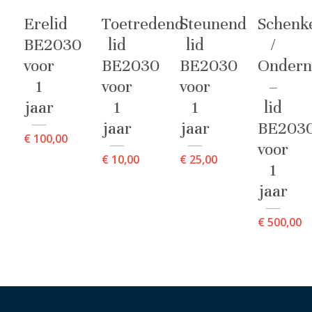
Erelid
Toetredend
Steunend
Schenk
BE2030
lid
lid
/
voor
BE2030
BE2030
Ondern
1
voor
voor
–
jaar
1
1
lid
jaar
jaar
BE203
€
100,00
voor
€
10,00
€
25,00
1
jaar
€
500,00