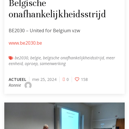
Belgische
onafhankelijkheidsstrijd
BE2030 – United for Belgium vzw
www.be2030.be
be2030
,
belgie
,
belgische onafhankelijkheidsstrijd
,
meer
eenheid
,
oproep
,
samenwerking
ACTUEEL
mei 25, 2024
0
158
Ronnie