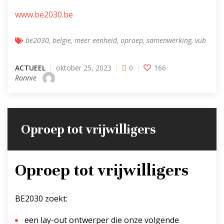
www.be2030.be
be2030
,
belgie
,
meer eenheid
,
oproep
,
samenwerking
,
vub
ACTUEEL
oktober 25, 2023
0
166
Ronnie
Oproep tot vrijwilligers
Oproep tot vrijwilligers
BE2030 zoekt:
een lay-out ontwerper die onze volgende