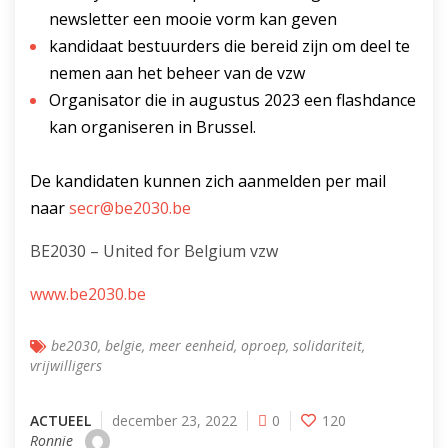
newsletter een mooie vorm kan geven
kandidaat bestuurders die bereid zijn om deel te
nemen aan het beheer van de vzw
Organisator die in augustus 2023 een flashdance
kan organiseren in Brussel.
De kandidaten kunnen zich aanmelden per mail
naar
secr@be2030.be
BE2030 – United for Belgium vzw
www.be2030.be
be2030
,
belgie
,
meer eenheid
,
oproep
,
solidariteit
,
vrijwilligers
ACTUEEL
december 23, 2022
0
120
Ronnie