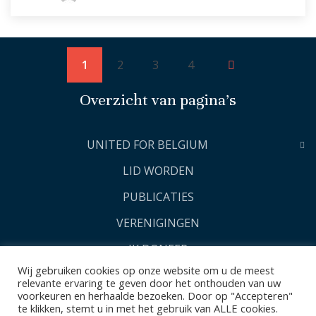
1
2
3
4
Overzicht van pagina’s
UNITED FOR BELGIUM
LID WORDEN
PUBLICATIES
VERENIGINGEN
IK DONEER
Wij gebruiken cookies op onze website om u de meest
relevante ervaring te geven door het onthouden van uw
voorkeuren en herhaalde bezoeken. Door op "Accepteren"
te klikken, stemt u in met het gebruik van ALLE cookies.