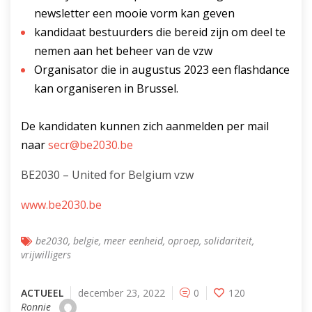
newsletter een mooie vorm kan geven
kandidaat bestuurders die bereid zijn om deel te
nemen aan het beheer van de vzw
Organisator die in augustus 2023 een flashdance
kan organiseren in Brussel.
De kandidaten kunnen zich aanmelden per mail
naar
secr@be2030.be
BE2030 – United for Belgium vzw
www.be2030.be
be2030
,
belgie
,
meer eenheid
,
oproep
,
solidariteit
,
vrijwilligers
ACTUEEL
december 23, 2022
0
120
Ronnie