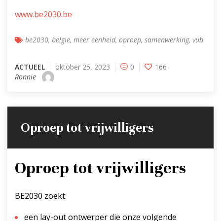
www.be2030.be
be2030
,
belgie
,
meer eenheid
,
oproep
,
samenwerking
,
vub
ACTUEEL
oktober 25, 2023
0
166
Ronnie
Oproep tot vrijwilligers
Oproep tot vrijwilligers
BE2030 zoekt:
een lay-out ontwerper die onze volgende