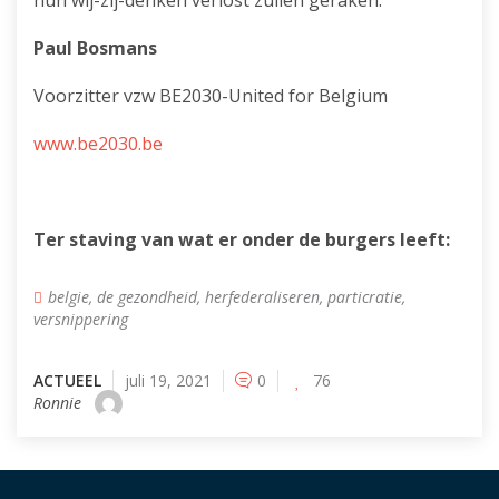
hun wij-zij-denken verlost zullen geraken.
Paul Bosmans
Voorzitter vzw BE2030-United for Belgium
www.be2030.be
Ter staving van wat er onder de burgers leeft:
belgie
,
de gezondheid
,
herfederaliseren
,
particratie
,
versnippering
ACTUEEL
juli 19, 2021
0
76
Ronnie